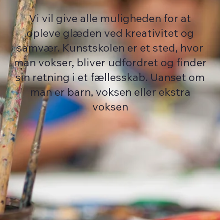
Vi vil give alle muligheden for at
opleve glæden ved kreativitet og
samvær. Kunstskolen er et sted, hvor
man vokser, bliver udfordret og finder
sin retning i et fællesskab. Uanset om
man er barn, voksen eller ekstra
voksen