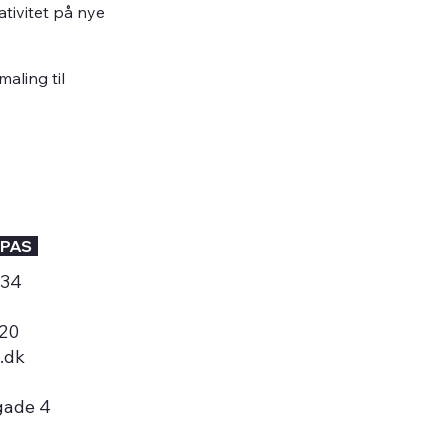
ativitet på nye
aling til
PAS
534
 20
.dk
gade 4