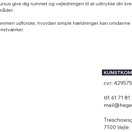
kursus give dig rummet og vejledningen til at udtrykke din kre
måder.
ammen udforske, hvordan simple hældninger kan omdanne m
nstværker.
KUNSTKOM
cvr: 42957
tlf. 61 71 81
mail@hege
Treschows
7100 Vejle