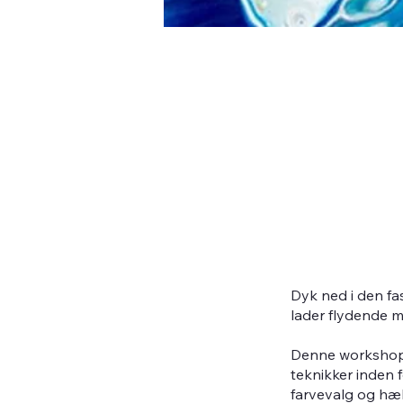
Dyk ned i den fa
lader flydende 
Denne workshop e
teknikker inden f
farvevalg og hæl