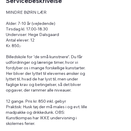
Servicebeskrivelse
MINDRE BØRN LÆR
Alder: 7-10 år (vejledende)
Tirsdag kl. 17.00-18.30
Underviser: Hege Dalsgaard
Antal elever: 12
Kr. 850,-
Billedskole for “de små kunstnere”. Du får
udfordringer og lærerige timer, hvor vi
fordyber os i mange forskellige kunstarter.
Her bliver der lyttet til elevernes ønsker og
lyttet til, hvad de har lyst til, men under
faglige krav og betingelser, så det bliver
opgaver, der rammer alle niveauer.
12 gange. Pris kr. 850 inkl. gebyr
Praktisk: Husk tøj der må males i og evt. lille
madpakke og drikkedunk. OBS:
Kunstkompas har IKKE undervisning i