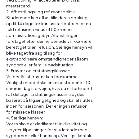
ved booking. Vi accepterer DK/Visa,
mastercard.
2. Afbestillings- og refusionspolitik:
Studerende kan afbestille deres booking
op til 14 dage før kursusstartdatoen for en
fuld refusion, minus et 50 kroner i
administrationsgebyr. Afbestillinger
foretaget efter denne periode vil ikke være
berettiget til en refusion. Særlige hensyn vil
blive taget fra sag til sag for
ekstraordinære omstændigheder såsom
sygdom eller familie nødsituation.
3. Fravær og erstatningsklasser:
Vi forstår, at fravær kan forekomme.
Venligst meddel skolen mindst inden kl. 10
samme dag i forvejen, hvis du er forhindret
i at deltage. Erstatningsklasser tilbydes
baseret på tilgængelighed og skal afsluttes
inden for sæsonen. Der er ingen refusion
for missede klasser.
4. Særlige hensyn:
Vores skole er dedikeret til inklusivitet og
tilbyder tilpasninger for studerende med
sygdomme eller handicap. Venligst kontakt