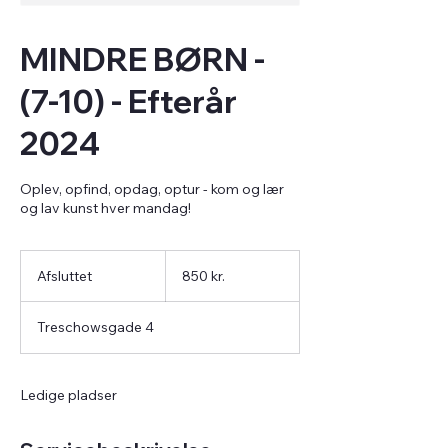
MINDRE BØRN -
(7-10) - Efterår
2024
Oplev, opfind, opdag, optur - kom og lær
og lav kunst hver mandag!
850
danske
Afsluttet
A
850 kr.
kroner
f
s
Treschowsgade 4
l
u
t
t
Ledige pladser
e
t