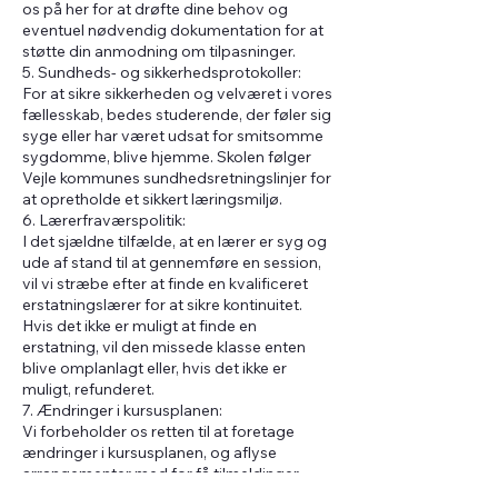
os på her for at drøfte dine behov og
eventuel nødvendig dokumentation for at
støtte din anmodning om tilpasninger.
5. Sundheds- og sikkerhedsprotokoller:
For at sikre sikkerheden og velværet i vores
fællesskab, bedes studerende, der føler sig
syge eller har været udsat for smitsomme
sygdomme, blive hjemme. Skolen følger
Vejle kommunes sundhedsretningslinjer for
at opretholde et sikkert læringsmiljø.
6. Lærerfraværspolitik:
I det sjældne tilfælde, at en lærer er syg og
ude af stand til at gennemføre en session,
vil vi stræbe efter at finde en kvalificeret
erstatningslærer for at sikre kontinuitet.
Hvis det ikke er muligt at finde en
erstatning, vil den missede klasse enten
blive omplanlagt eller, hvis det ikke er
muligt, refunderet.
7. Ændringer i kursusplanen:
Vi forbeholder os retten til at foretage
ændringer i kursusplanen, og aflyse
arrangementer med for få tilmeldinger.
Eventuelle ændringer vil blive