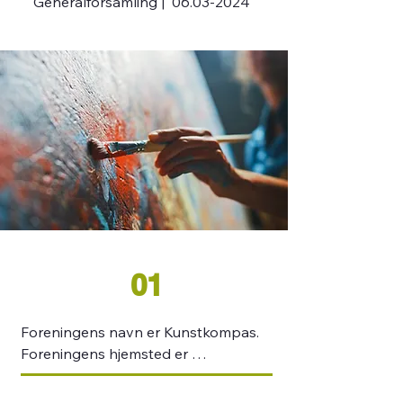
Generalforsamling |
06.03-2024
01
Foreningens navn er Kunstkompas.

Foreningens hjemsted er 
Treschowsgade 4, 

7100 Vejle