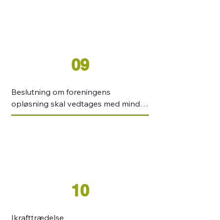
en generalforsamling.
09
Beslutning om foreningens 
opløsning skal vedtages med mindst 
3/4 flertal af de fremmødte 
stemmeberettigede medlemmer på 
to på hinanden følgende 
generalforsamlinger. Dersom nogen 
har udlånt noget til foreningen 
leveres dette tilbage ved opløsning. 
10
Ved nedlæggelse af foreningen 
overgår eventuelle aktiver 

til forening af lignende art.
Ikrafttrædelse
